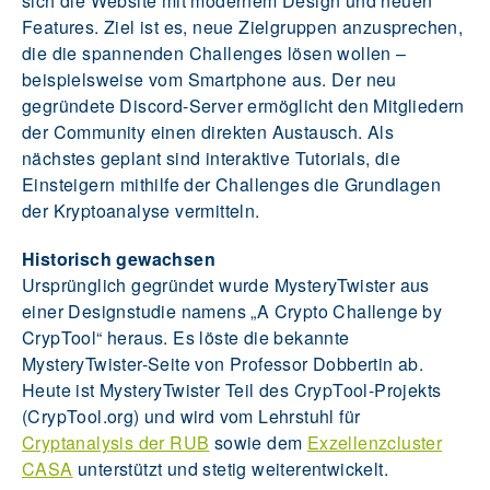
sich die Website mit modernem Design und neuen
Features. Ziel ist es, neue Zielgruppen anzusprechen,
die die spannenden Challenges lösen wollen –
beispielsweise vom Smartphone aus. Der neu
gegründete Discord-Server ermöglicht den Mitgliedern
der Community einen direkten Austausch. Als
nächstes geplant sind interaktive Tutorials, die
Einsteigern mithilfe der Challenges die Grundlagen
der Kryptoanalyse vermitteln.
Historisch gewachsen
Ursprünglich gegründet wurde MysteryTwister aus
einer Designstudie namens „A Crypto Challenge by
CrypTool“ heraus. Es löste die bekannte
MysteryTwister-Seite von Professor Dobbertin ab.
Heute ist MysteryTwister Teil des CrypTool-Projekts
(CrypTool.org) und wird vom Lehrstuhl für
Cryptanalysis der RUB
sowie dem
Exzellenzcluster
CASA
unterstützt und stetig weiterentwickelt.