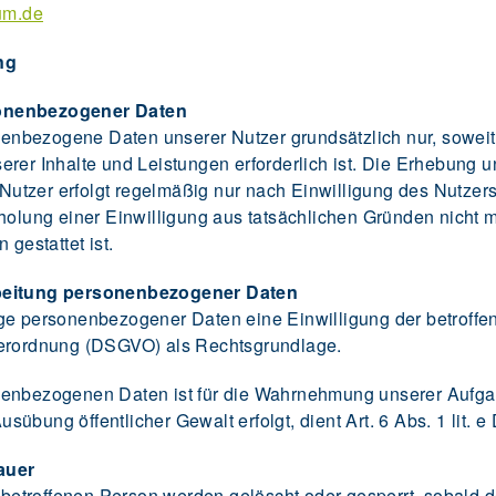
hum.de
ng
sonenbezogener Daten
bezogene Daten unserer Nutzer grundsätzlich nur, soweit d
erer Inhalte und Leistungen erforderlich ist. Die Erhebung
tzer erfolgt regelmäßig nur nach Einwilligung des Nutzers
holung einer Einwilligung aus tatsächlichen Gründen nicht m
 gestattet ist.
rbeitung personenbezogener Daten
ge personenbezogener Daten eine Einwilligung der betroffen
verordnung (DSGVO) als Rechtsgrundlage.
enbezogenen Daten ist für die Wahrnehmung unserer Aufgaben
 Ausübung öffentlicher Gewalt erfolgt, dient Art. 6 Abs. 1 lit
auer
troffenen Person werden gelöscht oder gesperrt, sobald de