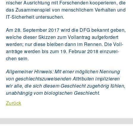
ni­scher Aus­rich­tung mit For­schen­den ko­ope­rie­ren, die
das Zu­sam­men­spiel von mensch­li­chem Ver­hal­ten und
IT-Si­cher­heit un­ter­su­chen.
Am 28. Sep­tem­ber 2017 wird die DFG be­kannt geben,
wel­che die­ser Skiz­zen zum Voll­an­trag auf­ge­for­dert
wer­den; nur diese blei­ben dann im Ren­nen. Die Voll­
an­trä­ge wer­den bis zum 19. Fe­bru­ar 2018 ein­zu­rei­
chen sein.
Allgemeiner Hinweis: Mit einer möglichen Nennung
von geschlechtszuweisenden Attributen implizieren
wir alle, die sich diesem Geschlecht zugehörig fühlen,
unabhängig vom biologischen Geschlecht.
Zurück