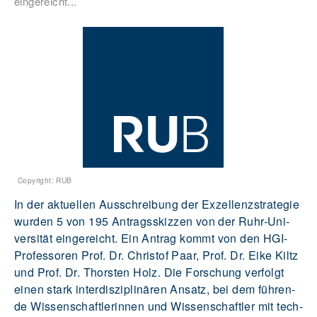
ein­ge­reicht...
Copyright: RUB
In der ak­tu­el­len Aus­schrei­bung der Ex­zel­lenz­stra­te­gie
wur­den 5 von 195 An­trags­skiz­zen von der Ruhr-Uni­
ver­si­tät ein­ge­reicht. Ein An­trag kommt von den HGI-
Pro­fes­so­ren Prof. Dr. Chris­tof Paar, Prof. Dr. Eike Kiltz
und Prof. Dr. Thors­ten Holz. Die For­schung ver­folgt
einen stark in­ter­dis­zi­pli­nä­ren An­satz, bei dem füh­ren­
de Wis­sen­schaft­le­rin­nen und Wis­sen­schaft­ler mit tech­