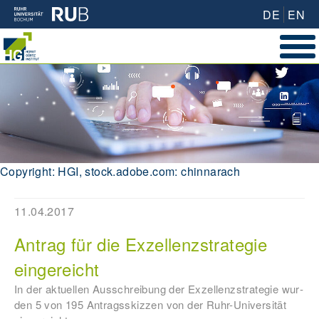
DE
EN
Copyright: HGI, stock.adobe.com: chinnarach
11.04.2017
Antrag für die Ex­zel­lenz­stra­te­gie
eingereicht
In der ak­tu­el­len Aus­schrei­bung der Ex­zel­lenz­stra­te­gie wur­
den 5 von 195 An­trags­skiz­zen von der Ruhr-Uni­ver­si­tät