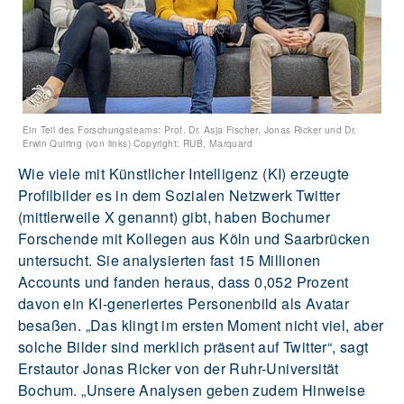
Ein Teil des Forschungsteams: Prof. Dr. Asja Fischer, Jonas Ricker und Dr.
Erwin Quiring (von links) Copyright: RUB, Marquard
Wie viele mit Künstlicher Intelligenz (KI) erzeugte
Profilbilder es in dem Sozialen Netzwerk Twitter
(mittlerweile X genannt) gibt, haben Bochumer
Forschende mit Kollegen aus Köln und Saarbrücken
untersucht. Sie analysierten fast 15 Millionen
Accounts und fanden heraus, dass 0,052 Prozent
davon ein KI-generiertes Personenbild als Avatar
besaßen. „Das klingt im ersten Moment nicht viel, aber
solche Bilder sind merklich präsent auf Twitter“, sagt
Erstautor Jonas Ricker von der Ruhr-Universität
Bochum. „Unsere Analysen geben zudem Hinweise