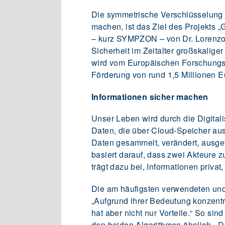
Die symmetrische Verschlüsselung v
machen, ist das Ziel des Projekts 
– kurz SYMPZON – von Dr. Lorenzo 
Sicherheit im Zeitalter großskalige
wird vom Europäischen Forschungsr
Förderung von rund 1,5 Millionen Eu
Informationen sicher machen
Unser Leben wird durch die Digitali
Daten, die über Cloud-Speicher au
Daten gesammelt, verändert, ausge
basiert darauf, dass zwei Akteure
trägt dazu bei, Informationen privat,
Die am häufigsten verwendeten un
„Aufgrund ihrer Bedeutung konzentr
hat aber nicht nur Vorteile.“ So si
den beiden Algorithmen ähnlich. „Di