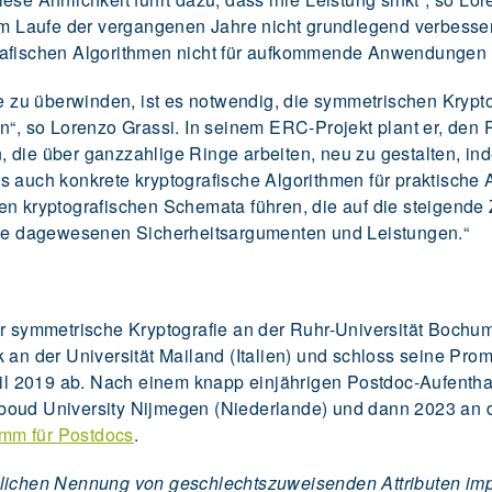
im Laufe der vergangenen Jahre nicht grundlegend verbessert
rafischen Algorithmen nicht für aufkommende Anwendungen 
zu überwinden, ist es notwendig, die symmetrischen Kryptog
 so Lorenzo Grassi. In seinem ERC-Projekt plant er, den 
 die über ganzzahlige Ringe arbeiten, neu zu gestalten, i
s auch konkrete kryptografische Algorithmen für praktische 
en kryptografischen Schemata führen, die auf die steigend
 nie dagewesenen Sicherheitsargumenten und Leistungen.“
ür symmetrische Kryptografie an der Ruhr-Universität Bochu
 an der Universität Mailand (Italien) und schloss seine Pro
pril 2019 ab. Nach einem knapp einjährigen Postdoc-Aufentha
oud University Nijmegen (Niederlande) und dann 2023 an die
mm für Postdocs
.
lichen Nennung von geschlechtszuweisenden Attributen impli