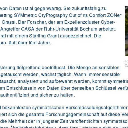
on Daten ist allgegenwärtig. Sie zukunftsfähig zu
„Getting SYMmetric CryPtography Out of its Comfort ZONe“
Grassi. Der Forscher, der am Exzellenzcluster Cyber-
r Angreifer CASA der Ruhr-Universität Bochum arbeitet,
at mit einem Starting Grant ausgezeichnet. Die
ro läuft über fünf Jahre.
Lo
C
sierung tiefgreifend beeinflusst. Die Menge an sensiblen
sgetauscht werden, wächst täglich. Wann immer sensible
tauscht, analysiert und aufbewahrt werden, kommt symmetris
 zum Entschlüsseln von Daten über denselben Schlüssel ver
 authentifiziert und sicher zu halten.
d bekanntesten symmetrischen Verschlüsselungsalgorithme
iert sich die gesamte Forschungsgemeinschaft auf diese Ver
nd die Mehrheit der in jüngster Zeit veröffentlichten symmetr
ese Ähnlichkeit führt dazu, dass ihre Leistung sinkt“, so Lo