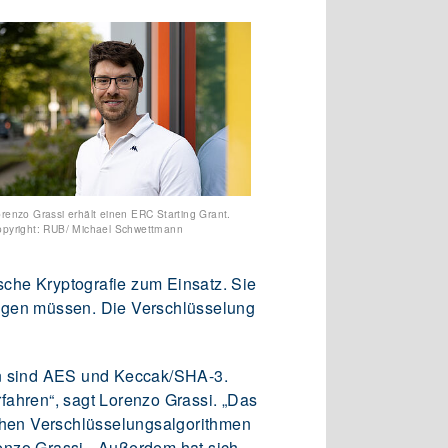
renzo Grassi erhält einen ERC Starting Grant.
opyright: RUB/ Michael Schwettmann
che Kryptografie zum Einsatz. Sie
fügen müssen. Die Verschlüsselung
n sind AES und Keccak/SHA-3.
fahren“, sagt Lorenzo Grassi. „Das
ischen Verschlüsselungsalgorithmen
renzo Grassi. „Außerdem hat sich