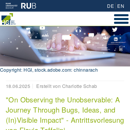
DE
EN
Copyright: HGI, stock.adobe.com: chinnarach
18.06.2025
Erstellt von
Charlotte Schab
"On Observing the Unobservable: A
Journey Through Bugs, Ideas, and
(In)Visible Impact" - Antrittsvorlesung
von Flavio Toffalini