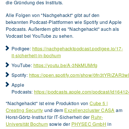
die Gründung des Instituts.
Alle Folgen von "Nachgehackt" gibt auf den
bekannten Podcast-Plattformen wie Spotify und Apple
Podcasts. Außerdem gibt es "Nachgehackt" auch als
Vodcast bei YouTube zu sehen.
Podigee:
https://nachgehacktpodcast.podigee.io/17-
it-sicherheit-in-bochum
YouTube:
https://youtu.be/A-3NkMUMrfg
Spotify:
https://open.spotify.com/show/0fn3tYRiZAR3
Apple
Podcasts:
https://podcasts.apple.com/podcast/id1641
"Nachgehackt" ist eine Produktion von
Cube 5 |
Creating Security
und dem
Exzellenzcluster CASA
am
Horst-Görtz-Institut für IT-Sicherheit der
Ruhr-
Universität Bochum
sowie der
PHYSEC GmbH
in