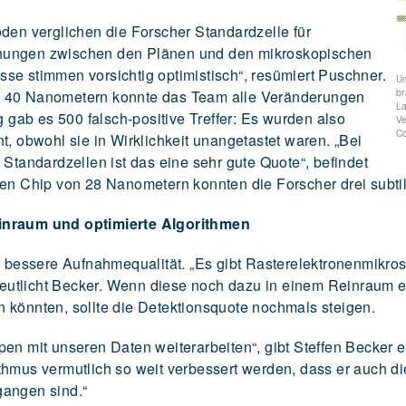
oden verglichen die Forscher Standardzelle für
hungen zwischen den Plänen und den mikroskopischen
se stimmen vorsichtig optimistisch“, resümiert Puschner.
Um
b
d 40 Nanometern konnte das Team alle Veränderungen
La
g gab es 500 falsch-positive Treffer: Es wurden also
Ve
C
t, obwohl sie in Wirklichkeit unangetastet waren. „Bei
 Standardzellen ist das eine sehr gute Quote“, befindet
ten Chip von 28 Nanometern konnten die Forscher drei subti
einraum und optimierte Algorithmen
ne bessere Aufnahmequalität. „Es gibt Rasterelektronenmikro
erdeutlicht Becker. Wenn diese noch dazu in einem Reinraum 
 könnten, sollte die Detektionsquote nochmals steigen.
pen mit unseren Daten weiterarbeiten“, gibt Steffen Becker 
thmus vermutlich so weit verbessert werden, dass er auch d
gangen sind.“