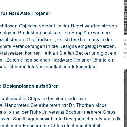
.
r für Hardware-Trojaner
zahllosen Objekten verbaut. In der Regel werden sie von
e eigene Produktion besitzen. Die Baupläne wandern
alisierten Chipfabriken. „Es ist denkbar, dass in den
So
Fo
leinste Veränderungen in die Designs eingefügt werden,
m
raft setzen können“, erklärt Steffen Becker und gibt ein
A
fi
n. „Durch einen solchen Hardware-Trojaner könnte ein
uck Teile der Telekommunikations-Infrastruktur
d Designplänen aufspüren
untersuchte Chips in den vier modernen
90 Nanometer. Sie arbeiteten mit Dr. Thorben Moos
motion an der Ruhr-Universität Bochum mehrere Chips
lassen. Somit lagen sowohl die Designdateien als auch die
konnten die Forscher die Chips nicht nachträglich