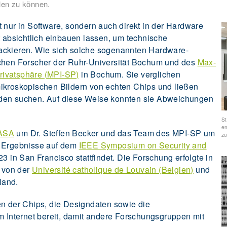
llen zu können.
 nur in Software, sondern auch direkt in der Hardware
t absichtlich einbauen lassen, um technische
ackieren. Wie sich solche sogenannten Hardware-
uchen Forscher der Ruhr-Universität Bochum und des
Max-
 Privatsphäre (MPI-SP)
in Bochum. Sie verglichen
mikroskopischen Bildern von echten Chips und ließen
eden suchen. Auf diese Weise konnten sie Abweichungen
St
en
ASA
um Dr. Steffen Becker und das Team des MPI-SP um
zu
e Ergebnisse auf dem
IEEE Symposium on Security and
23 in San Francisco stattfindet. Die Forschung erfolgte in
 von der
Université catholique de Louvain (Belgien)
und
land.
en der Chips, die Designdaten sowie die
m Internet bereit, damit andere Forschungsgruppen mit