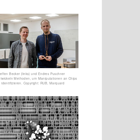
effen Becker (links) und Endres Puschner
twickeln Methoden, um Manipulationen an Chips
 identifizieren. Copyright: RUB, Marquard