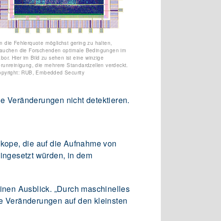
 die Fehlerquote möglichst gering zu halten,
rauchen die Forschenden optimale Bedingungen im
bor. Hier im Bild zu sehen ist eine winzige
runreinigung, die mehrere Standardzellen verdeckt.
opyright: RUB, Embedded Security
le Veränderungen nicht detektieren.
skope, die auf die Aufnahme von
eingesetzt würden, in dem
einen Ausblick. „Durch maschinelles
ie Veränderungen auf den kleinsten