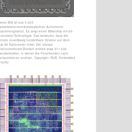
eses Bild ist aus 4.225
asterelektronenmikroskopischen Aufnahmen
sammengesetzt. Es zeigt einen Mikrochip mit 65-
nometer-Technologie. Das bedeutet, dass die
einste zuverlässig herstellbare Struktur auf dem
ip 65 Nanometer misst. Der orange
kennzeichnete Bereich enthält etwa 571.000
andardzellen, in denen die Forschenden nach
anipulationen suchten. Copyright: RUB, Embedded
curity