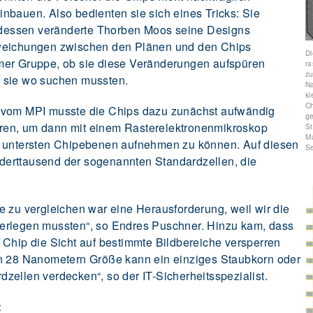
nbauen. Also bedienten sie sich eines Tricks: Sie
ttdessen veränderte Thorben Moos seine Designs
bweichungen zwischen den Plänen und den Chips
Di
mer Gruppe, ob sie diese Veränderungen aufspüren
r
zu
 sie wo suchen mussten.
Na
kl
Ch
 vom MPI musste die Chips dazu zunächst aufwändig
ge
ren, um dann mit einem Rasterelektronenmikroskop
St
M
r untersten Chipebenen aufnehmen zu können. Auf diesen
Se
erttausend der sogenannten Standardzellen, die
e zu vergleichen war eine Herausforderung, weil wir die
erlegen mussten“, so Endres Puschner. Hinzu kam, dass
 Chip die Sicht auf bestimmte Bildbereiche versperren
on 28 Nanometern Größe kann ein einziges Staubkorn oder
zellen verdecken“, so der IT-Sicherheitsspezialist.
t