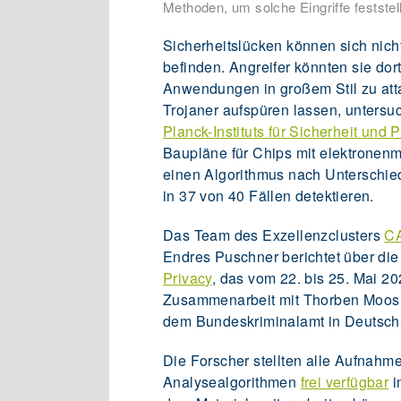
Methoden, um solche Eingriffe festste
Sicherheitslücken können sich nicht
befinden. Angreifer könnten sie dor
Anwendungen in großem Stil zu att
Trojaner aufspüren lassen, unters
Planck-Instituts für Sicherheit und
Baupläne für Chips mit elektronen
einen Algorithmus nach Unterschi
in 37 von 40 Fällen detektieren.
Das Team des Exzellenzclusters
C
Endres Puschner berichtet über di
Privacy
, das vom 22. bis 25. Mai 20
Zusammenarbeit mit Thorben Moos
dem Bundeskriminalamt in Deutsch
Die Forscher stellten alle Aufnahm
Analysealgorithmen
frei verfügbar
i