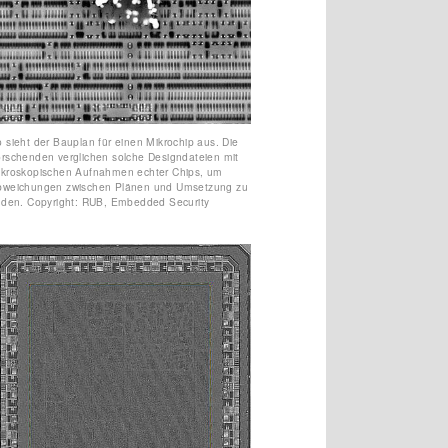
 sieht der Bauplan für einen Mikrochip aus. Die
rschenden verglichen solche Designdateien mit
ikroskopischen Aufnahmen echter Chips, um
bweichungen zwischen Plänen und Umsetzung zu
nden. Copyright: RUB, Embedded Security