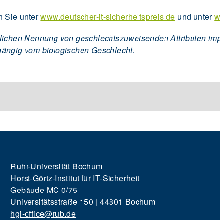
n Sie unter
www.deutscher-it-sicherheitspreis.de
und unter
w
lichen Nennung von geschlechtszuweisenden Attributen impli
hängig vom biologischen Geschlecht.
Ruhr-Universität Bochum
Horst-Görtz-Institut für IT-Sicherheit
Gebäude MC 0/75
Universitätsstraße 150 | 44801 Bochum
hgi-office@rub.de