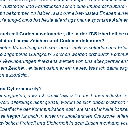
chen Aufstehen und Frühstücken schon eine unüberschaubar
mit bekommen zu haben, also ohne bewusstes Erleben eines
Umleitung-Schild hat heute allerdings meine spontane Aufm
 auch mit Codes auseinander, die in der IT-Sicherheit be
 auf das Thema Zeichen und Codes entstanden?
 meine Vorstellung und mehr noch, mein Empfinden und Erleb
eine allgemeine Gültigkeit? Zeichen werden erst durch Kommu
e Vereinbarungen ihrerseits werden von uns aber permanent
nem Zeichen, entsteht dahinter ein neues. Was ich damit sagen
hen ausdrücke.
ema Cybersecurity?
r suggeriert, dass ich damit “etwas“ zu tun haben müsste, 
eiß allerdings nicht genau, worum es sich dabei praktisch h
berfläche der Kommunikation statt, sie ist auf Inhalte konzen
e liegen für mich in einer mir unbekannten Grauzone. Allerd
zwischen Freiheit und Sicherheit in dem Zusammenhang vo