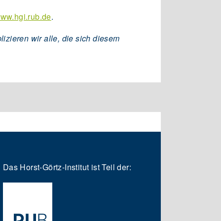
ww.hgi.rub.de
.
zieren wir alle, die sich diesem
Das Horst-Görtz-Institut ist Teil der: