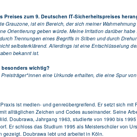
des Preises zum 9. Deutschen IT-Sicherheitspreises her
e Grauzone, ist ein Bereich, der sich meiner Wahrnehmung en
ine Orientierung geben würde. Meine Irritation darüber habe
 durch Trennungen eines Begriffs in Silben und durch Drehu
nicht selbsterklärend. Allerdings ist eine Entschlüsselung 
aben bekannt ist.
g besonders wichtig?
ie Preisträger*innen eine Urkunde erhalten, die eine Spur 
Praxis ist medien- und genreübergreifend. Er setzt sich m
t alltäglichen Zeichen und Codes auseinander. Seine Arbe
ild. Doubrawa, Jahrgang 1963, studierte von 1990 bis 199
f. Er schloss das Studium 1995 als Meisterschüler von Urs
 gezeigt. Doubrawa lebt und arbeitet in Köln.