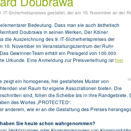
hard Doubrawa
. IT-Sicherheitspreises gestaltet, der am 10. November an der R
n elementarer Bedeutung. Dass man sie auch ästhetisch
 Reinhard Doubrawa in seinen Werken. Der Kölner
ss die Auszeichnung des 9. IT-Sicherheitspreises der
r am 10. November im Veranstaltungszentrum der Ruhr-
 Das Gewinner-Team erhält ein Preisgeld von 100.000
tete Urkunde. Eine Anmeldung zur Preisverleihung ist
hier
Co
e zeigt ein homogenes, frei gestaltetes Muster von
htenden viel Raum für eigene Assoziationen bieten. Die
schnitten sind, füllen die Scheibe bis in ihre Randgebiete.
staben des Wortes „PROTECTED“.
nter anderem, wie er an die Gestaltung des Preises herangega
n haben Sie heute schon wahrgenommen?
von Verkürzungen oder Komprimierungen von Kommunikations