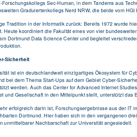
W-Forschungskollegs Sec-Human, in dem Tandems aus Techn
sweiten Graduiertenkollegs Nerd NRW, die beide vom HGI k
e Tradition in der Informatik zurück: Bereits 1972 wurde hier
t. Heute koordiniert die Fakultät eines von vier bundesweit
h am Dortmund Data Science Center und begleitet verschiede
roduktion.
r-Sicherheit
ität ist ein deutschlandweit einzigartiges Ökosystem für C
end bei dem Thema Start-Ups auf dem Gebiet Cyber-Sicherhei
tützt werden. Auch das Center for Advanced Internet Studie
 und Gesellschaft in den Mittelpunkt stellt, unterstützt da
r erfolgreich darin ist, Forschungsergebnisse aus der IT in
hbarten Dortmund. Hier haben sich in den vergangenen drei
 unmittelbarer Nachbarschaft zur Universität angesiedelt.