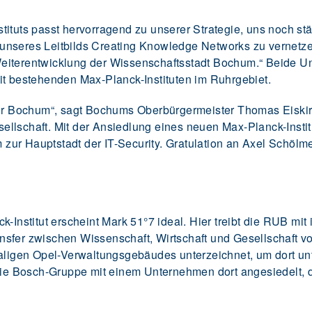
ituts passt hervorragend zu unserer Strategie, uns noch stä
unseres Leitbilds Creating Knowledge Networks zu vernetzen
e Weiterentwicklung der Wissenschaftsstadt Bochum.“ Beide Un
it bestehenden Max-Planck-Instituten im Ruhrgebiet.
für Bochum“, sagt Bochums Oberbürgermeister Thomas Eiskirc
llschaft. Mit der Ansiedlung eines neuen Max-Planck-Instit
zur Hauptstadt der IT-Security. Gratulation an Axel Schölm
k-Institut erscheint Mark 51°7 ideal. Hier treibt die RUB mit
sfer zwischen Wissenschaft, Wirtschaft und Gesellschaft vo
emaligen Opel-Verwaltungsgebäudes unterzeichnet, um dort 
 die Bosch-Gruppe mit einem Unternehmen dort angesiedelt, d