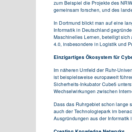
zum Beispiel die Projekte des NR
gemeinsam forschen, und des lande
In Dortmund blickt man auf eine lang
Informatik in Deutschland gegründe
Maschinelles Lernen, beteiligt sic
4.0, insbesondere in Logistik und P
Einzigartiges Ökosystem für Cybe
Im näheren Umfeld der Ruhr-Univers
ist beispielsweise europaweit führ
Sicherheits-Inkubator Cube5 unters
Wechselwirkungen zwischen Internet
Dass das Ruhrgebiet schon lange seh
auch der Technologiepark im benac
Ausgründungen aus der Informatik in
Creating Knowledge Networks