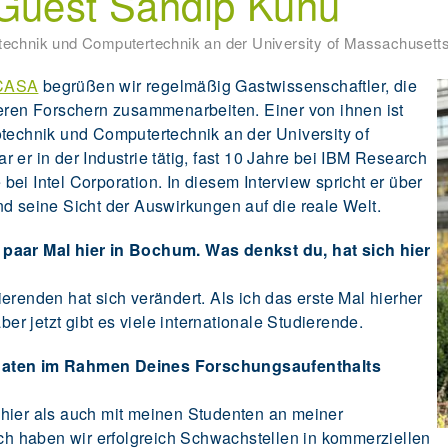
 Guest Sandip Kunu
otechnik und Computertechnik an der University of Massachusett
 CASA
begrüßen wir regelmäßig Gastwissenschaftler, die
en Forschern zusammenarbeiten. Einer von ihnen ist
otechnik und Computertechnik an der University of
 er in der Industrie tätig, fast 10 Jahre bei IBM Research
ei Intel Corporation. In diesem Interview spricht er über
nd seine Sicht der Auswirkungen auf die reale Welt.
 paar Mal hier in Bochum. Was denkst du, hat sich hier
erenden hat sich verändert. Als ich das erste Mal hierher
ber jetzt gibt es viele internationale Studierende.
onaten im Rahmen Deines Forschungsaufenthalts
hier als auch mit meinen Studenten an meiner
ich haben wir erfolgreich Schwachstellen in kommerziellen