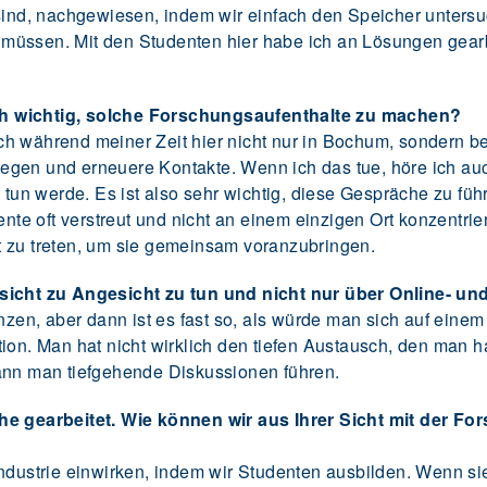
 sind, nachgewiesen, indem wir einfach den Speicher untersu
müssen. Mit den Studenten hier habe ich an Lösungen gearb
h wichtig, solche Forschungsaufenthalte zu machen?
ch während meiner Zeit hier nicht nur in Bochum, sondern b
ollegen und erneuere Kontakte. Wenn ich das tue, höre ich au
t tun werde. Es ist also sehr wichtig, diese Gespräche zu fü
ente oft verstreut und nicht an einem einzigen Ort konzentriert
t zu treten, um sie gemeinsam voranzubringen.
esicht zu Angesicht zu tun und nicht nur über Online- u
nzen, aber dann ist es fast so, als würde man sich auf einem 
ion. Man hat nicht wirklich den tiefen Austausch, den man h
ann man tiefgehende Diskussionen führen.
he gearbeitet. Wie können wir aus Ihrer Sicht mit der Fo
Industrie einwirken, indem wir Studenten ausbilden. Wenn 