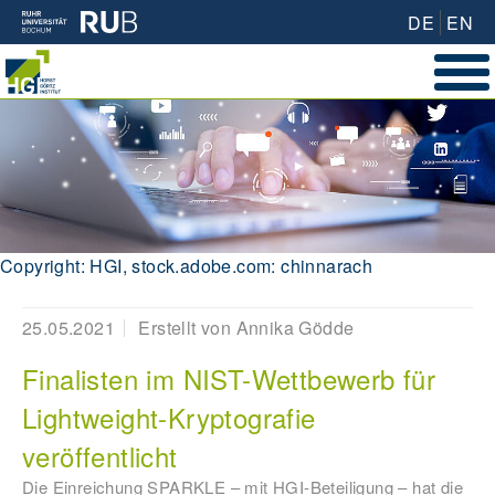
DE
EN
Copyright: HGI, stock.adobe.com: chinnarach
25.05.2021
Erstellt von
Annika Gödde
Finalisten im NIST-Wettbewerb für
Lightweight-Kryptografie
veröffentlicht
Die Einreichung SPARKLE – mit HGI-Beteiligung – hat die