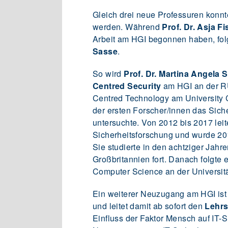
Gleich drei neue Professuren konnten
werden. Während
Prof. Dr. Asja F
Arbeit am HGI begonnen haben, fo
Sasse
.
So wird
Prof. Dr. Martina Angela 
Centred Security
am HGI an der RU
Centred Technology am University C
der ersten Forscher/innen das Sich
untersuchte. Von 2012 bis 2017 leit
Sicherheitsforschung und wurde 2
Sie studierte in den achtziger Jahr
Großbritannien fort. Danach folgte 
Computer Science an der Universit
Ein weiterer Neuzugang am HGI is
und leitet damit ab sofort den
Lehrs
Einfluss der Faktor Mensch auf IT