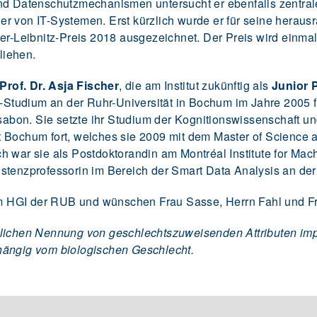
nd Datenschutzmechanismen untersucht er ebenfalls zentral
r von IT-Systemen. Erst kürzlich wurde er für seine heraus
ier-Leibnitz-Preis 2018 ausgezeichnet. Der Preis wird einma
liehen.
Prof. Dr. Asja Fischer
, die am Institut zukünftig als
Junior 
ie-Studium an der Ruhr-Universität in Bochum im Jahre 2005 
ssabon. Sie setzte ihr Studium der Kognitionswissenschaft u
 Bochum fort, welches sie 2009 mit dem Master of Science 
 war sie als Postdoktorandin am Montréal Institute for Mach
stenzprofessorin im Bereich der Smart Data Analysis an der 
 HGI der RUB und wünschen Frau Sasse, Herrn Fahl und Fra
lichen Nennung von geschlechtszuweisenden Attributen impli
hängig vom biologischen Geschlecht.