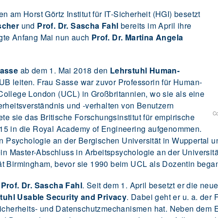
 am Horst Görtz Institut für IT-Sicherheit (HGI) besetzt
ischer
und
Prof. Dr. Sascha Fahl
bereits im April ihre
lgte Anfang Mai nun auch
Prof. Dr. Martina Angela
Sasse
ab dem 1. Mai 2018 den
Lehrstuhl Human-
B leiten. Frau Sasse war zuvor Professorin für Human-
ollege London (UCL) in Großbritannien, wo sie als eine
erheitsverständnis und -verhalten von Benutzern
Co
ete sie das Britische Forschungsinstitut für empirische
015 in die Royal Academy of Engineering aufgenommen.
en Psychologie an der Bergischen Universität in Wuppertal un
ein Master-Abschluss in Arbeitspsychologie an der Universitä
ät Birmingham, bevor sie 1990 beim UCL als Dozentin bega
t
Prof. Dr. Sascha Fahl
. Seit dem 1. April besetzt er die neu
tuhl Usable Security and Privacy
. Dabei geht er u. a. der
-Sicherheits- und Datenschutzmechanismen hat. Neben dem E