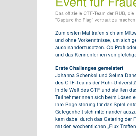
Event für Frau
Das offizielle CTF-Team der RUB, die 
"Capture the Flag" vertraut zu machen
Zum ersten Mal trafen sich am Mittw
und ohne Vorkenntnisse, um sich g
auseinanderzusetzen. Ob Profi oder
und das Kennenlernen von gleichge
Erste Challenges gemeistert
Johanna Schenkel und Selina Danelz
des CTF-Teams der Ruhr-Universit
in die Welt des CTF und stellten d
Teilnehmerinnen sich beim Lösen 
ihre Begeisterung für das Spiel e
Gelegenheit sich miteinander ausz
kam dabei durch das Catering der Fi
mit den wöchentlichen „Flux Treff