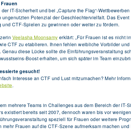
r Frauen
der IT-Sicherheit und bei „Capture the Flag“-Wettbewerben s
ungenutzten Potenzial der Geschlechtervielfalt. Das Event r
g und CTF-Spielen zu gewinnen oder weiter zu fördern.
tzerin
Veelasha Moonsamy
erklärt: „Für Frauen ist es nicht i
e CTF zu etablieren. Ihnen fehlen weibliche Vorbilder und
 Genau diese Lücke sollte die Einführungsveranstaltung sc
wusstseins-Boost erhalten, um sich später im Team einzubri
essierte gesucht!
einfach Interesse an CTF und Lust mitzumachen? Mehr Inform
ebsite
.
 dem mehrere Teams in Challenges aus dem Bereich der IT-Si
s existiert bereits seit 2007, dennoch waren bis vor wenige
Einführungsveranstaltung speziell für Frauen oder weitere Pr
n mehr Frauen auf die CTF-Szene aufmerksam machen und 