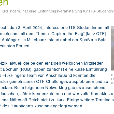
en
FluxFingers, hat eine Einführungsveranstaltung für ITS-Studenti
.
och, den 3. April 2024, interessierte ITS-Studentinnen mit
emeinsam mit dem Thema „Capture the Flag“ (kurz CTF)
 Anfänger: Im Mittelpunkt stand dabei der Spaß am Spiel
sinnten Frauen.
ik, aktuell die beiden einzigen weiblichen Mitglieder
ät Bochum (RUB), gaben zunächst eine kurze Einführung
as FluxFingers-Team vor. Anschließend konnten die
In
Em
erster gemeinsamer CTF-Challenges ausprobieren und so
M
ntdecken. Beim folgenden Networking gab es ausreichend
utauschen, näher kennenzulernen und wertvolle Kontakte zu
rma Nährstoff-Reich nicht zu kurz. Einige weitere Termine s
en“ des Hauptteams zusammengelegt werden.