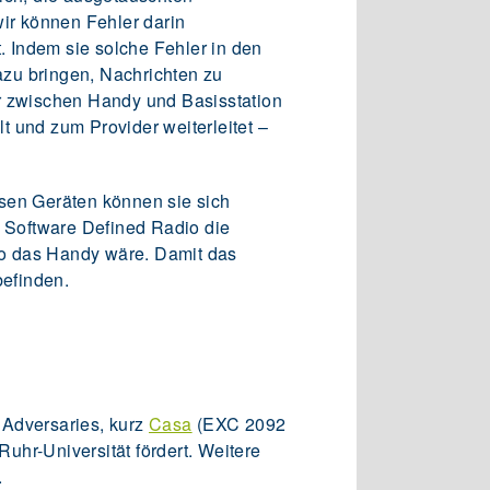
wir können Fehler darin
. Indem sie solche Fehler in den
zu bringen, Nachrichten zu
hr zwischen Handy und Basisstation
 und zum Provider weiterleitet –
esen Geräten können sie sich
 Software Defined Radio die
dio das Handy wäre. Damit das
befinden.
 Adversaries, kurz
Casa
(EXC 2092
uhr-Universität fördert. Weitere
.