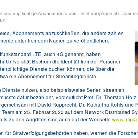
n kostenpflichtige Abonnements über ihr Smartphone ab. Über ei
un.
weise, Abonnements abzuschließen, die andere zahlen
ente unter fremdem Namen zu veröffentlichen.
ilfunkstandard LTE, auch 4G genannt, haben
r-Universität Bochum die Identität fremder Personen
npflichtige Dienste buchen können, die über die
twa ein Abonnement für Streamingdienste.
n Dienste nutzen, also beispielsweise Serien streamen,
sste dafür bezahlen“, verdeutlicht Prof. Dr. Thorsten Holz v
e gemeinsam mit David Rupprecht, Dr. Katharina Kohls und Pr
r Team am 25. Februar 2020 auf dem Network Distributed S
ils zu den Angriffen sind auch auf der Webseite
www.imp4gt
n für Strafverfolgungsbehörden haben, warnen die Forscher.