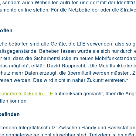
 sondern auch Webseiten aufrufen und dort mit der Identität
ente online stellen. Für die Netzbetreiber oder die Strafv
roffen
le betroffen sind alle Geräte, die LTE verwenden, also so g
altsgegenstände. Beheben lassen würde sie sich nur durch 
 ein, dass die Sicherheitslücke im neuen Mobilfunkstandard 
das möglich“, erklärt David Rupprecht. „Die Mobilfunkbetre
hutz mehr Daten erzeugt, die übermittelt werden müssten. 
eitert werden. Das wird nicht in naher Zukunft eintreten.“
icherheitslücken in LTE
aufmerksam gemacht, über die Angre
ifen können.
befinden
ehlenden Integritätsschutz: Zwischen Handy und Basisstatio
te normalerweise nicht einsehbar sind. Trotzdem ist es mögl