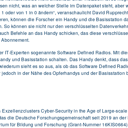
sen nicht, was an welcher Stelle im Datenpaket steht, aber 
n 1 oder von 1 in 0 ändern“, veranschaulicht David Rupprecht
ren, können die Forscher ein Handy und die Basisstation da
n. So können sie nicht nur den verschlüsselten Datenverke
auch Befehle an das Handy schicken, das diese verschlüsselt
in Abonnement.
er IT-Experten sogenannte Software Defined Radios. Mit di
ndy und Basisstation schalten. Das Handy denkt, dass das
tz wiederum sieht es so aus, als ob das Software Defined Ra
er jedoch in der Nähe des Opferhandys und der Basisstation 
xzellenzclusters Cyber-Security in the Age of Large-scale
das die Deutsche Forschungsgemeinschaft seit 2019 an der R
ium für Bildung und Forschung (Grant-Nummer 16KIS0664)